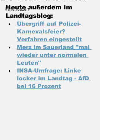
Heute außerdem im 
Randnotizen
Landtagsblog:
Übergriff auf Polizei-
Karnevalsfeier? 
Verfahren eingestellt
Merz im Sauerland "mal 
wieder unter normalen 
Leuten"
INSA-Umfrage: Linke 
locker im Landtag - AfD 
bei 16 Prozent