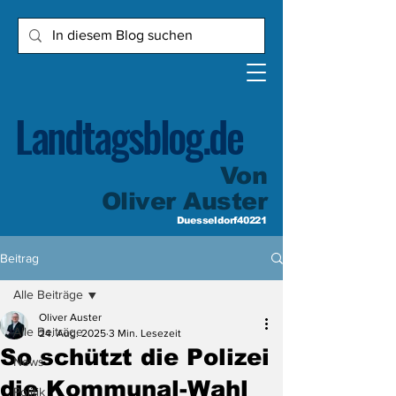
Landtagsblog.de
Von
Oliver Auster
Duesseldorf40221
Beitrag
Alle Beiträge
Oliver Auster
Alle Beiträge
24. Aug. 2025
3 Min. Lesezeit
So schützt die Polizei
News
die Kommunal-Wahl
Politik