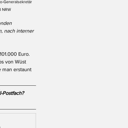
to-Generalsekretär 
nd NRW
enden 
, nach interner 
101.000 Euro. 
os von Wüst 
 man erstaunt 
l-Postfach?
.