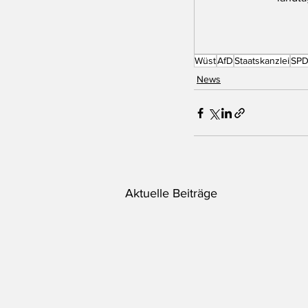
Wüst
AfD
Staatskanzlei
SP
News
Aktuelle Beiträge