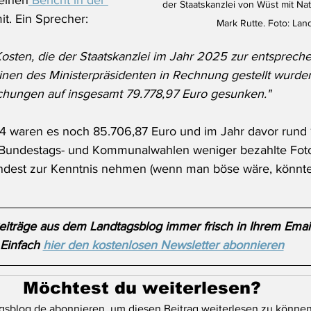
 einen
 Bericht in der 
der Staatskanzlei von Wüst mit Na
it. Ein Sprecher:
Mark Rutte. Foto: La
Kosten, die der Staatskanzlei im Jahr 2025 zur entsprech
nen des Ministerpräsidenten in Rechnung gestellt wurden
chungen auf insgesamt 79.778,97 Euro gesunken."
4 waren es noch 85.706,87 Euro und im Jahr davor rund 
 Bundestags- und Kommunalwahlen weniger bezahlte Fot
dest zur Kenntnis nehmen (wenn man böse wäre, könnte
iträge aus dem Landtagsblog immer frisch in Ihrem Emai
Einfach 
hier den kostenlosen Newsletter abonnieren
Möchtest du weiterlesen?
gsblog.de abonnieren, um diesen Beitrag weiterlesen zu können