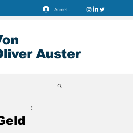
Anmelden
Von
liver Auster
sseldorf40221
Geld