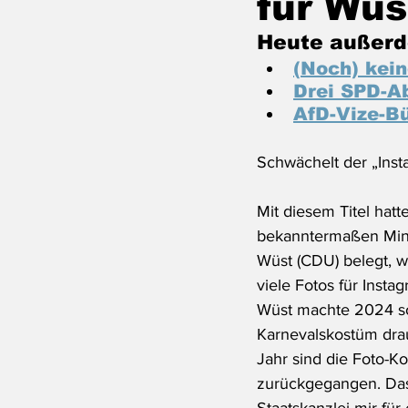
für Wüs
Heute außerd
(Noch) kein
Drei SPD-Ab
AfD-Vize-Bü
Schwächelt der „Inst
Mit diesem Titel hatt
bekanntermaßen Mini
Wüst (CDU) belegt, w
viele Fotos für Inst
Wüst machte 2024 so
Karnevalskostüm dra
Jahr sind die Foto-Ko
zurückgegangen. Das 