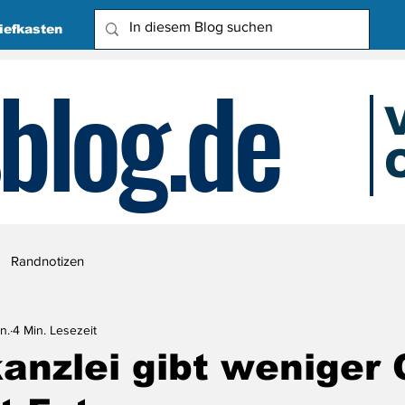
iefkasten
blog.de
O
Due
Randnotizen
n.
4 Min. Lesezeit
anzlei gibt weniger 