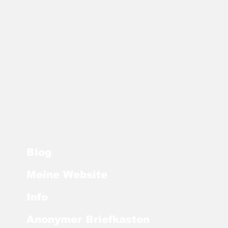
Blog
Meine Website
anzverwaltung
htet sechs
Info
eativräume" ein
Anonymer Briefkasten