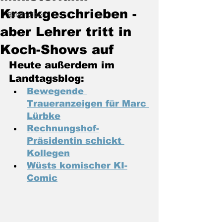
Krankgeschrieben -
Randnotizen
aber Lehrer tritt in
Koch-Shows auf
Heute außerdem im 
Landtagsblog:
Bewegende 
Traueranzeigen für Marc 
Lürbke
Rechnungshof-
Präsidentin schickt 
Kollegen
Wüsts komischer KI-
Comic