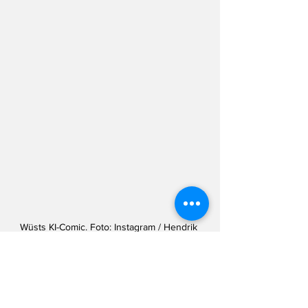
Wüsts KI-Comic. Foto: Instagram / Hendrik 
Wüst
Ja, ja, ja, jetzt wird wieder in die Hände 
gespuckt... 