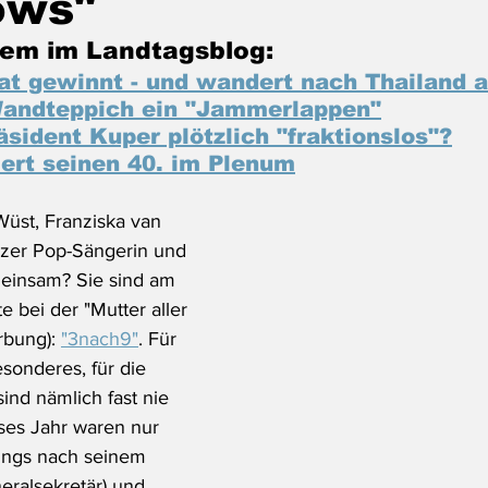
ows"
em im Landtagsblog:
at gewinnt - und wandert nach Thailand 
Wandteppich ein "Jammerlappen"
sident Kuper plötzlich "fraktionslos"?
iert seinen 40. im Plenum
üst, Franziska van 
izer Pop-Sängerin und 
einsam? Sie sind am 
e bei der "Mutter aller 
bung): 
"3nach9"
. Für 
sonderes, für die 
ind nämlich fast nie 
eses Jahr waren nur 
dings nach seinem 
eralsekretär) und 