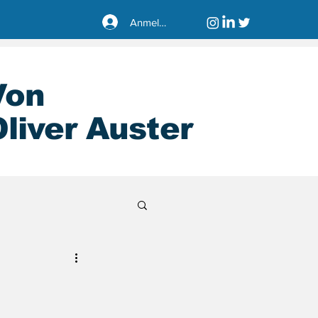
Anmelden
Von
liver Auster
sseldorf40221