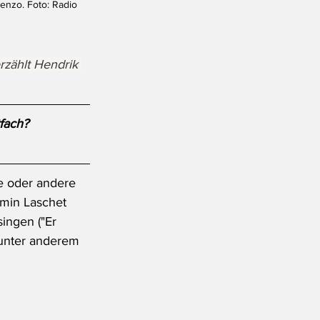
enzo. Foto: Radio 
rzählt Hendrik 
fach?
e oder andere 
min Laschet 
ingen ("Er 
 unter anderem 