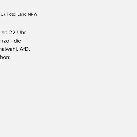
DU). Foto: Land NRW
 ab 22 Uhr 
nzo - die 
nalwahl, AfD, 
hon: 