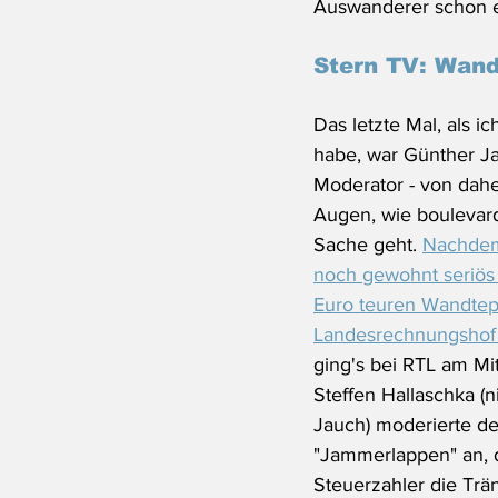
Auswanderer schon e
Stern TV: Wan
Das letzte Mal, als i
habe, war Günther J
Moderator - von daher
Augen, wie boulevar
Sache geht. 
Nachdem
noch gewohnt seriös
Euro teuren Wandtep
Landesrechnungshof (
ging's bei RTL am Mi
Steffen Hallaschka (
Jauch) moderierte de
"Jammerlappen" an, 
Steuerzahler die Trä