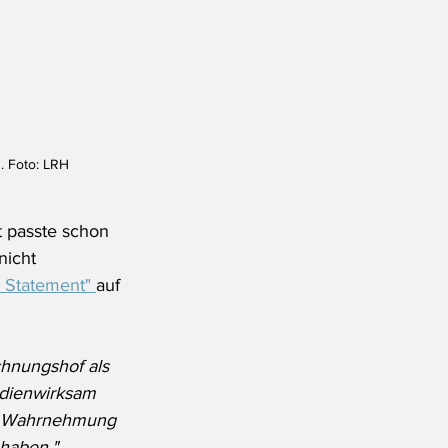
. Foto: LRH
t passte schon 
nicht 
 Statement" 
auf 
chnungshof als 
edienwirksam 
hen Wahrnehmung 
 haben."