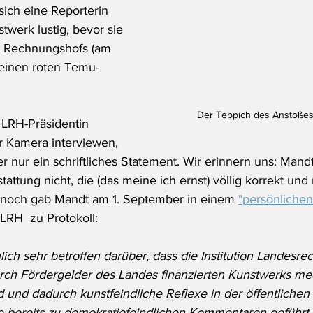
sich eine Reporterin 
twerk lustig, bevor sie 
s Rechnungshofs (am 
 einen roten Temu-
Der Teppich des Anstoßes
 LRH-Präsidentin 
er Kamera interviewen, 
r nur ein schriftliches Statement. Wir erinnern uns: Mand
tattung nicht, die (das meine ich ernst) völlig korrekt und 
nnoch gab Mandt am 1. September in einem 
"persönlichen
 LRH  zu Protokoll:
lich sehr betroffen darüber, dass die Institution Landesre
durch Fördergelder des Landes finanzierten Kunstwerks m
ird und dadurch kunstfeindliche Reflexe in der öffentlic
e bereits zu demokratiefeindlichen Kommentaren geführt