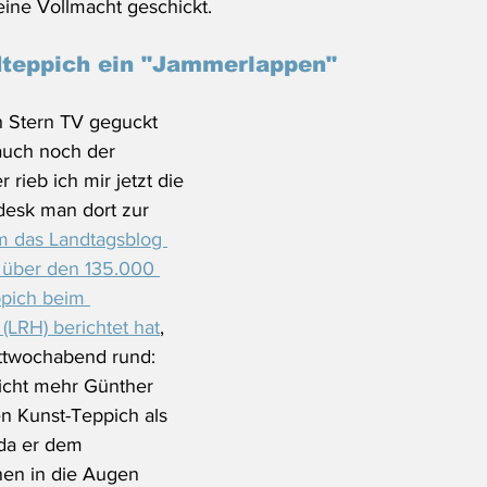
ine Vollmacht geschickt. 
dteppich ein "Jammerlappen"
ch Stern TV geguckt 
auch noch der 
 rieb ich mir jetzt die 
desk man dort zur 
 das Landtagsblog 
 über den 135.000 
pich beim 
LRH) berichtet hat
, 
ttwochabend rund: 
nicht mehr Günther 
n Kunst-Teppich als 
da er dem 
nen in die Augen 