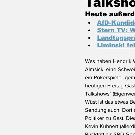
Talksh
Heute außerd
AfD-Kandid
Stern TV: 
Landtagsprä
Liminski fe
Was haben Hendrik W
Almsick, eine Schwe
ein Pokerspieler gem
heutigen Freitag Gäst
Talkshows" (Eigenwer
Wüst ist das etwas Be
Sendung auch: Dort s
Politiker zu Gast. Di
Kevin Kühnert (aller
Rücktritt als SPD-Gen