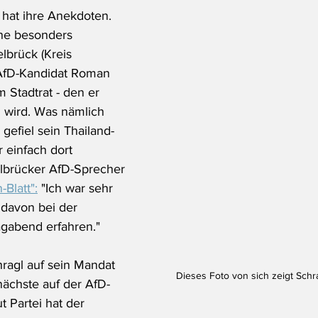
at ihre Anekdoten. 
ine besonders 
lbrück (Kreis 
AfD-Kandidat Roman 
m Stadtrat - den er 
 wird. Was nämlich 
 gefiel sein Thailand-
r einfach dort 
elbrücker AfD-Sprecher 
-Blatt":
 "Ich war sehr 
davon bei der 
gabend erfahren." 
ragl auf sein Mandat 
Dieses Foto von sich zeigt Schr
nächste auf der AfD-
t Partei hat der 