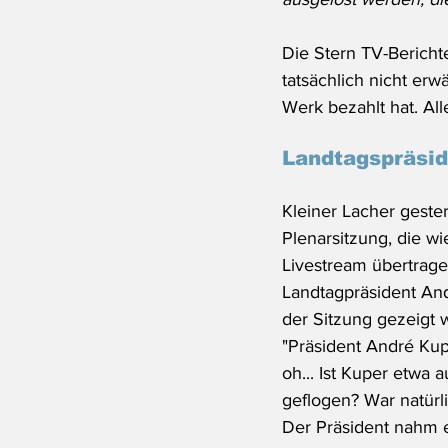
Die Stern TV-Bericht
tatsächlich nicht er
Werk bezahlt hat. Al
Landtagspräside
Kleiner Lacher gester
Plenarsitzung, die w
Livestream übertrage
Landtagpräsident An
der Sitzung gezeigt w
"Präsident André Kupe
oh... Ist Kuper etwa 
geflogen? War natürl
Der Präsident nahm 