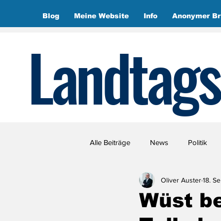
Blog
Meine Website
Info
Anonymer Br
Landtags
Alle Beiträge
News
Politik
Oliver Auster
18. S
Wüst be