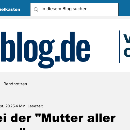
iefkasten
blog.de
O
Due
Randnotizen
ept. 2025
4 Min. Lesezeit
i der "Mutter aller