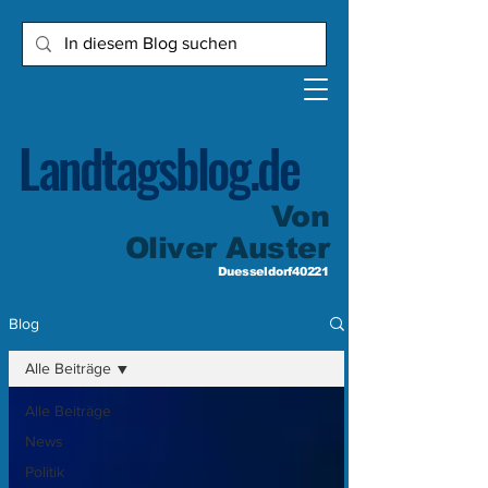
Landtagsblog.de
Von
Oliver Auster
Duesseldorf40221
Blog
Alle Beiträge
Alle Beiträge
News
Politik