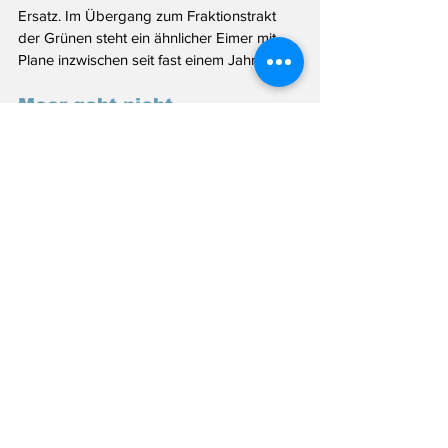
Ersatz. Im Übergang zum Fraktionstrakt 
der Grünen steht ein ähnlicher Eimer mit 
Plane inzwischen seit fast einem Jahr.
Meer geht nicht
Hai-Alarm vor Mallorca? Oder der 
Drückerfisch? Oder doch ein Delfin...? Foto: 
cwo
Zum Schluss noch eine Runde Mitleid: 
Noch immer nicht in Deutschland, habe ich 