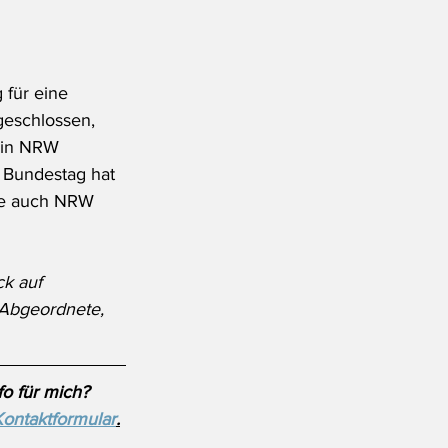
für eine 
geschlossen, 
- in NRW 
m Bundestag hat 
nde auch NRW 
k auf 
Abgeordnete, 
o für mich? 
Kontaktformular
.