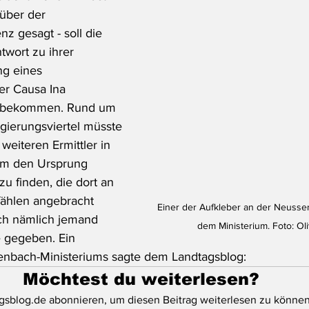
über der 
z gesagt - soll die 
twort zu ihrer 
g eines 
er Causa Ina 
 bekommen. Rund um 
egierungsviertel müsste 
weiteren Ermittler in 
um den Ursprung 
zu finden, die dort an 
ählen angebracht 
Einer der Aufkleber an der Neusse
ch nämlich jemand 
dem Ministerium. Foto: Ol
e gegeben. Ein 
enbach-Ministeriums sagte dem Landtagsblog:
Möchtest du weiterlesen?
gsblog.de abonnieren, um diesen Beitrag weiterlesen zu können