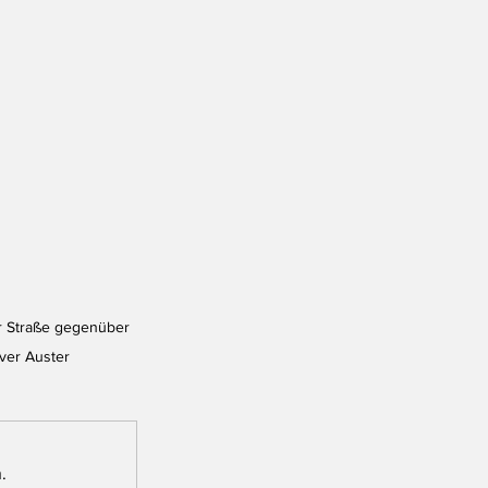
r Straße gegenüber 
iver Auster
.