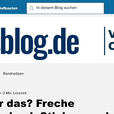
iefkasten
blog.de
O
Due
Randnotizen
r.
3 Min. Lesezeit
r das? Freche