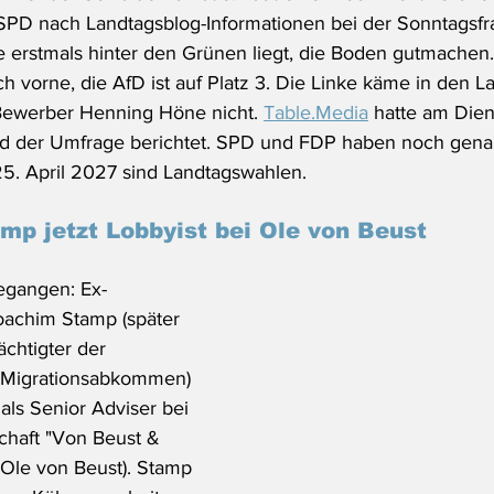
PD nach Landtagsblog-Informationen bei der Sonntagsfr
ie erstmals hinter den Grünen liegt, die Boden gutmachen
noch vorne, die AfD ist auf Platz 3. Die Linke käme in den 
Bewerber Henning Höne nicht. 
Table.Media
 hatte am Die
d der Umfrage berichtet. SPD und FDP haben noch genau 
5. April 2027 sind Landtagswahlen.
mp jetzt Lobbyist bei Ole von Beust
egangen: Ex-
Joachim Stamp (später 
chtigter der 
 Migrationsabkommen) 
als Senior Adviser bei 
chaft "Von Beust & 
t Ole von Beust). Stamp 