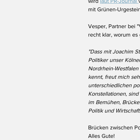
wird 
laut PR-Journal 
mit Grünen-Urgestein
Vesper, Partner bei "
recht klar, worum es 
"Dass mit Joachim St
Politiker unser Kölne
Nordrhein-Westfalen 
kennt, freut mich se
unterschiedlichen pol
Konstellationen, sind
im Bemühen, Brücke
Politik und Wirtschaft
Brücken zwischen Poli
Alles Gute!