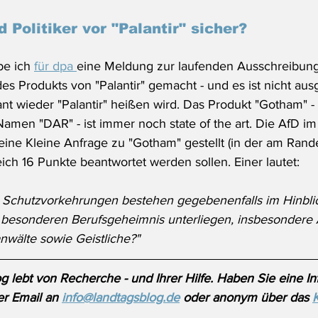
d Politiker vor "Palantir" sicher?
e ich 
für dpa 
eine Meldung zur laufenden Ausschreibung 
es Produkts von "Palantir" gemacht - und es ist nicht aus
ant wieder "Palantir" heißen wird. Das Produkt "Gotham" 
Namen "DAR" - ist immer noch state of the art. Die AfD i
 eine Kleine Anfrage zu "Gotham" gestellt (in der am Ra
leich 16 Punkte beantwortet werden sollen. Einer lautet:
Schutzvorkehrungen bestehen gegebenenfalls im Hinblic
 besonderen Berufsgeheimnis unterliegen, insbesondere 
nwälte sowie Geistliche?"
 lebt von Recherche - und Ihrer Hilfe. Haben Sie eine Inf
r Email an 
info@landtagsblog.de
 oder anonym über das 