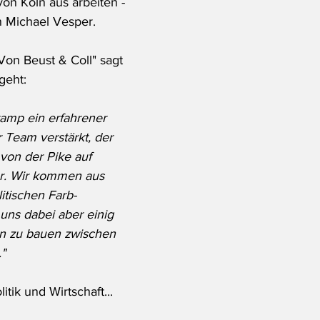
von Köln aus arbeiten - 
 Michael Vesper. 
Von Beust & Coll" sagt 
geht: 
amp ein erfahrener 
r Team verstärkt, der 
von der Pike auf 
hr. Wir kommen aus 
itischen Farb-
 uns dabei aber einig 
n zu bauen zwischen 
."
tik und Wirtschaft... 