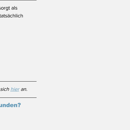
orgt als 
tatsächlich 
sich 
hier
 an. 
funden?