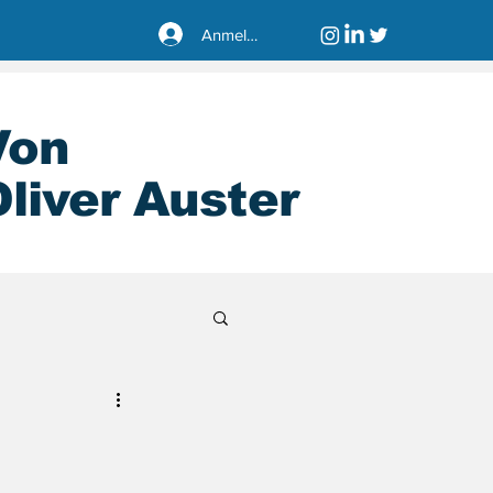
Anmelden
Von
liver Auster
sseldorf40221