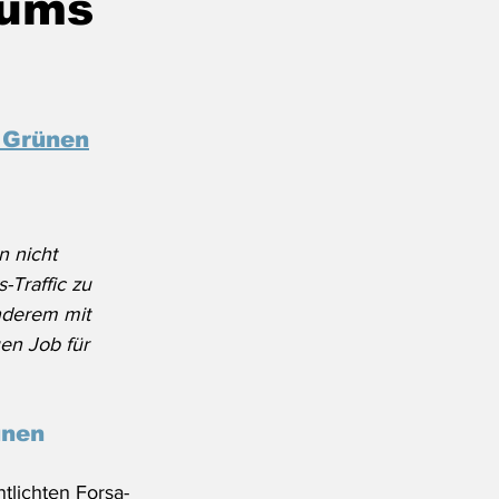
 ums
 Grünen
n nicht 
-Traffic zu 
nderem mit 
en Job für 
ünen
tlichten Forsa-