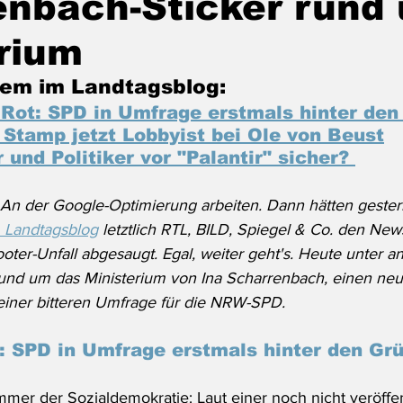
enbach-Sticker rund
rium
em im Landtagsblog:
 Rot: SPD in Umfrage erstmals hinter den
 Stamp jetzt Lobbyist bei Ole von Beust
 und Politiker vor "Palantir" sicher? 
: An der Google-Optimierung arbeiten. Dann hätten gester
 Landtagsblog
 letztlich RTL, BILD, Spiegel & Co. den News
oter-Unfall abgesaugt. Egal, weiter geht's. Heute unter a
und um das Ministerium von Ina Scharrenbach, einen neu
iner bitteren Umfrage für die NRW-SPD.
: SPD in Umfrage erstmals hinter den Gr
mmer der Sozialdemokratie: Laut einer noch nicht veröffen