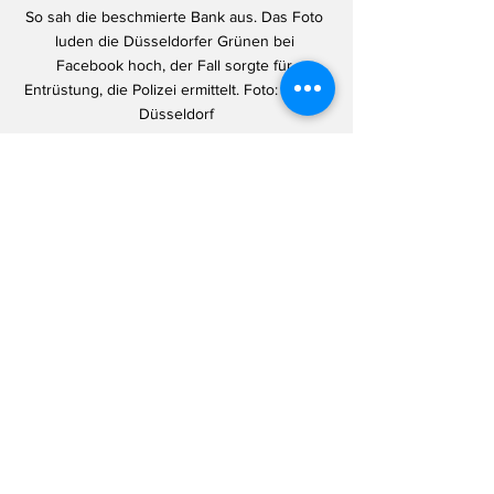
So sah die beschmierte Bank aus. Das Foto 
luden die Düsseldorfer Grünen bei 
Facebook hoch, der Fall sorgte für 
Entrüstung, die Polizei ermittelt. Foto: Grüne 
Düsseldorf
Klassische Frage in 
Redaktionskonferenzen: Sollen wir über 
diesen AfD-Antrag berichten oder geben 
wir den Rechtspo damit erst recht eine 
Plattform? Da ich meine eigene 
Redaktionskonferenz bin, habe ich 
entschieden: Das ist so bekloppt, dass es 
im Landtagsblog berichtenswert ist: 
Nachdem im November in Düsseldorf eine 
sogenannte "Regenbogenbank" von 
Unbekannten schwarz-rot-gold übermalt 
wurde
 (und der Staatsschutz der Polizei 
ermittelt), fordert die AfD jetzt noch mehr 
davon.