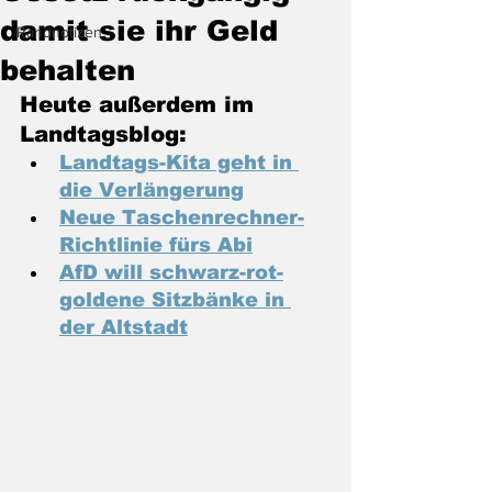
damit sie ihr Geld
Randnotizen
behalten
Heute außerdem im 
Landtagsblog:
Landtags-Kita geht in 
die Verlängerung
Neue Taschenrechner-
Richtlinie fürs Abi
AfD will schwarz-rot-
goldene Sitzbänke in 
der Altstadt