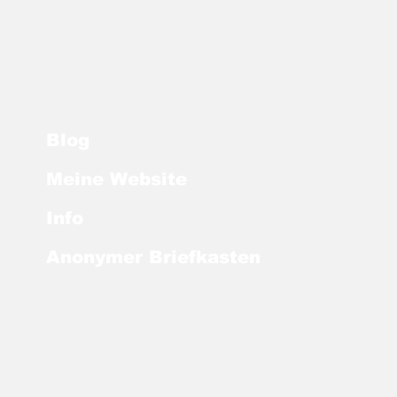
anzverwaltung
htet sechs
eativräume" ein
Blog
Meine Website
Info
Anonymer Briefkasten