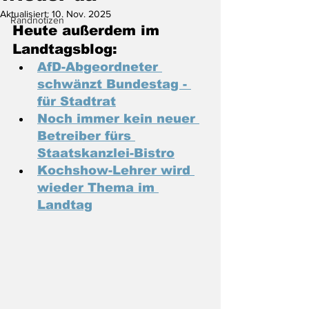
Aktualisiert:
10. Nov. 2025
Randnotizen
Heute außerdem im 
Landtagsblog:
AfD-Abgeordneter 
schwänzt Bundestag - 
für Stadtrat
Noch immer kein neuer 
Betreiber fürs 
Staatskanzlei-Bistro
Kochshow-Lehrer wird 
wieder Thema im 
Landtag