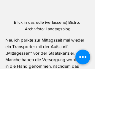
Blick in das edle (verlassene) Bistro. 
Archivfoto: Landtagsblog
Neulich parkte zur Mittagszeit mal wieder 
ein Transporter mit der Aufschrift 
„Mittagessen“ vor der Staatskanzlei. 
Manche haben die Versorgung wohl selbst 
in die Hand genommen, nachdem das 
hausinterne Edelbistro im Januar vom 
Betreiber nach einem Jahr schon wieder 
aufgegeben worden war. Aber was wird 
denn nun aus dem Geister-Bistro? Neun 
Monate später gibt es laut Staatskanzlei 
weiter keinen neuen Betreiber. Eine 
Sprecherin sagte dem Landtagsblog:
„Weitere Entscheidungen hierzu stehen 
noch aus.“