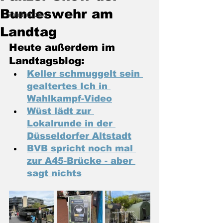
Bundeswehr am
Randnotizen
Landtag
Heute außerdem im 
Landtagsblog:
Keller schmuggelt sein 
gealtertes Ich in 
Wahlkampf-Video
Wüst lädt zur 
Lokalrunde in der 
Düsseldorfer Altstadt
BVB spricht noch mal 
zur A45-Brücke - aber 
sagt nichts