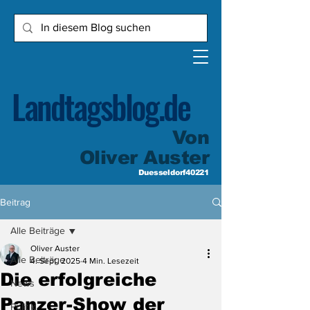
Landtagsblog.de
Von
Oliver Auster
Duesseldorf40221
Beitrag
Alle Beiträge
Oliver Auster
Alle Beiträge
4. Sept. 2025
4 Min. Lesezeit
Die erfolgreiche
News
Panzer-Show der
Politik