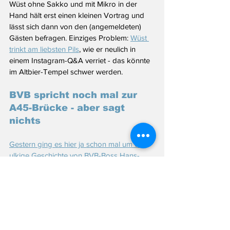
Wüst ohne Sakko und mit Mikro in der 
Hand hält erst einen kleinen Vortrag und 
lässt sich dann von den (angemeldeten) 
Gästen befragen. Einziges Problem: 
Wüst 
trinkt am liebsten Pils
, wie er neulich in 
einem Instagram-Q&A verriet - das könnte 
im Altbier-Tempel schwer werden.
BVB spricht noch mal zur 
A45-Brücke - aber sagt 
nichts
Gestern ging es hier ja schon mal um die 
ulkige Geschichte von BVB-Boss Hans-
Joachim Watzke
, der scheinbar die 
Eröffnung der Rahmedetal-Brücke im 
November ausgeplaudert hatte (nachdem 
Hendrik Wüst ihm das erzählt habe). Im 
Landtag fragten sich viele, ob das wirklich 
sein kann. Die SPD stellt eine Kleine 