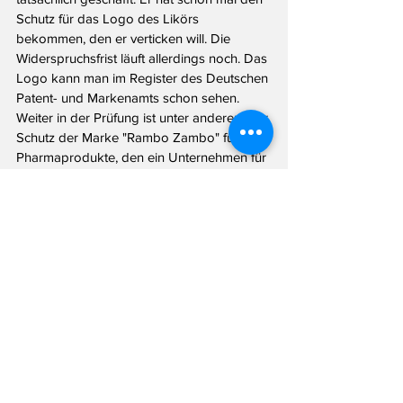
Schutz für das Logo des Likörs 
bekommen, den er verticken will. Die 
Widerspruchsfrist läuft allerdings noch. Das 
Logo kann man im Register des Deutschen 
Patent- und Markenamts schon sehen. 
Weiter in der Prüfung ist unter anderem der 
Schutz der Marke "Rambo Zambo" für 
Pharmaprodukte, den ein Unternehmen für 
Medizinalcannabis beantragt hat. 
Hat Ihnen dieser Beitrag gefallen? Gerne 
geschehen! Kostet Sie auch nichts. Aber: 
Das Landtagsblog lebt von Recherche - 
und Ihrer Hilfe. Haben Sie eine Info für 
mich? Schreiben Sie mir per Email an 
info@landtagsblog.de
 oder anonym über 
das 
Kontaktformular
.
Finanzministerium
Feuer
Flüchtlinge
RamboZambo
News