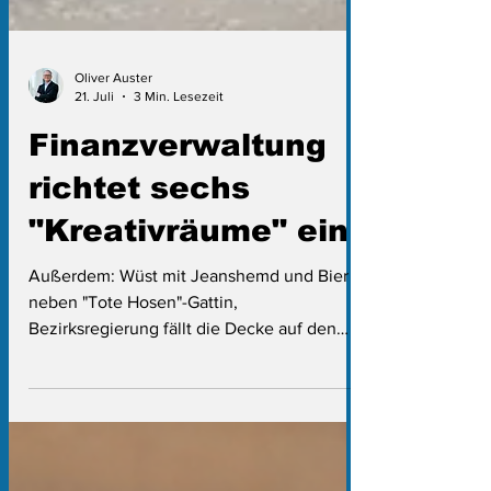
Oliver Auster
21. Juli
3 Min. Lesezeit
Finanzverwaltung
richtet sechs
"Kreativräume" ein
Außerdem: Wüst mit Jeanshemd und Bier
neben "Tote Hosen"-Gattin,
Bezirksregierung fällt die Decke auf den
Kopf und neuer FDP-Abgeordneter macht
sich zum Landrat