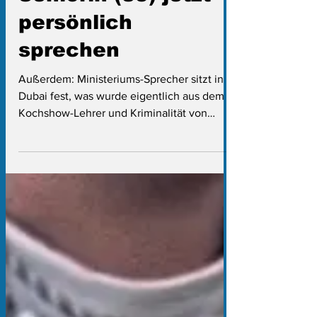
3. März
4 Min. Lesezeit
Skandal um Rosi:
Landtag will AfD-
Seniorin (85) jetzt
persönlich
sprechen
Außerdem: Ministeriums-Sprecher sitzt in
Dubai fest, was wurde eigentlich aus dem
Kochshow-Lehrer und Kriminalität von
Ausländern - Reul macht klare Ansage