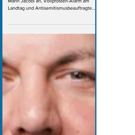
falschen Laschet in
Polizei-Verhör
Außerdem: AfD-Mann Esser zeigt AfD-
Mann Jacobi an, Vollpfosten-Alarm am
Landtag und Antisemitismusbeauftragte
Löhrmann im Finanzministerium