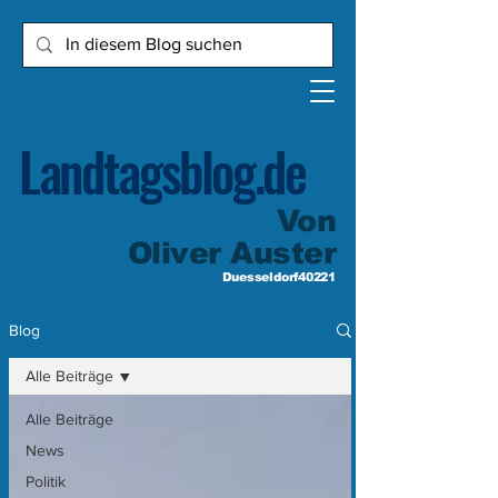
Landtagsblog.de
Von
Oliver Auster
Duesseldorf40221
Blog
Alle Beiträge
Alle Beiträge
News
Politik