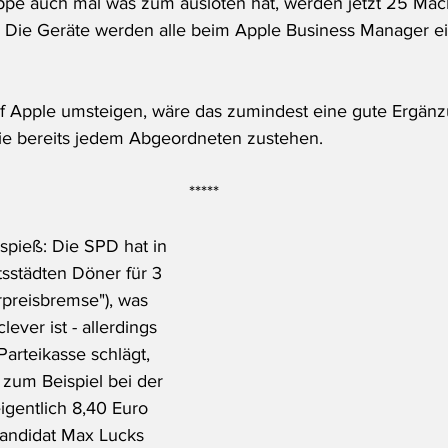
ppe auch mal was zum ausloten hat, werden jetzt 25 Mac
. Die Geräte werden alle beim Apple Business Manager e
uf Apple umsteigen, wäre das zumindest eine gute Ergän
ie bereits jedem Abgeordneten zustehen. 
*****
pieß: Die SPD hat in 
sstädten Döner für 3 
rpreisbremse"), was 
lever ist - allerdings 
Parteikasse schlägt, 
zum Beispiel bei der 
igentlich 8,40 Euro 
andidat Max Lucks 