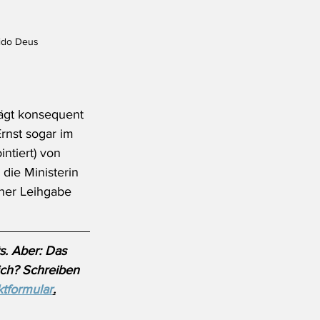
ido Deus
rägt konsequent 
rnst sogar im 
ntiert) von 
die Ministerin 
iner Leihgabe 
s. Aber: Das 
ich? Schreiben 
tformular
.