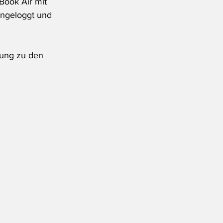
Book Air mit 
ingeloggt und 
zung zu den 