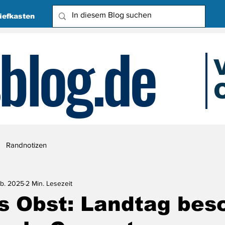
iefkasten
blog.de
O
Due
Randnotizen
eb. 2025
2 Min. Lesezeit
s Obst: Landtag bes