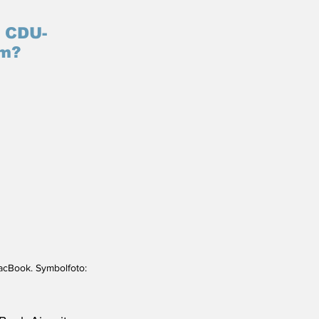
 CDU-
üm?
acBook. Symbolfoto: 