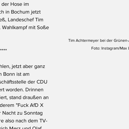
n der Hose im 
ich in Bochum jetzt 
eß, Landeschef Tim 
t. Wahlkampf mit Soße 
Tim Achtermeyer bei der Grünen-
Foto: Instagram/Max
****
en, jetzt aber ganz 
In Bonn ist am 
häftsstelle der CDU 
rt worden. Drinnen 
iert, stand draußen an 
nderem "Fuck AfD X 
er Nacht zu Sonntag 
re also nach dem TV-
rich Merz und Olaf 