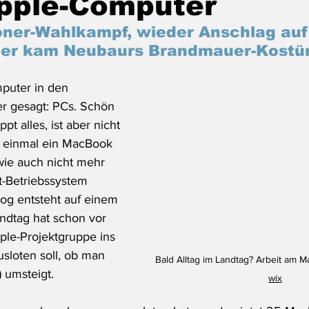
Apple-Computer
ner-Wahlkampf, wieder Anschlag auf
her kam Neubaurs Brandmauer-Kost
puter in den 
r gesagt: PCs. Schön 
t alles, ist aber nicht 
r einmal ein MacBook 
dwie auch nicht mehr 
-Betriebssystem 
log entsteht auf einem 
ndtag hat schon vor 
ple-Projektgruppe ins 
sloten soll, ob man 
Bald Alltag im Landtag? Arbeit am M
) umsteigt.
wix