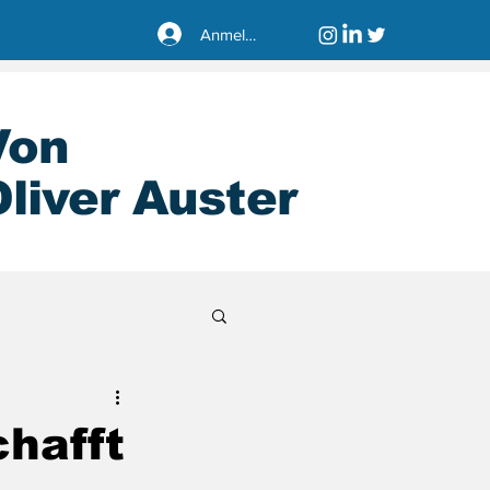
Anmelden
Von
liver Auster
sseldorf40221
chafft