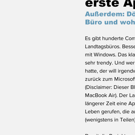
erste 
Außerdem: Dö
Büro und wo
Es gibt hunderte Com
Landtagsbüros. Besse
mit Windows. Das klapp
sehr trendy. Und we
hatte, der will irgen
zurück zum Microsoft
(Disclaimer: Dieser B
MacBook Air). Der La
längerer Zeit eine Ap
Leben gerufen, die au
(wenigstens in Teilen