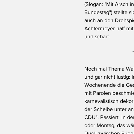
(Slogan: "Mit Arsch i
Bundestag") stellte s
auch an den Drehspi
Achtermeyer half mi
und scharf.
*
Noch mal Thema Wahl
und gar nicht lustig: 
Wochenende die Gesc
mit Parolen beschmie
karnevalistisch dekor
der Scheibe unter a
CDU". Passiert  in d
oder Montag, das wä
Duell zwischen Fried