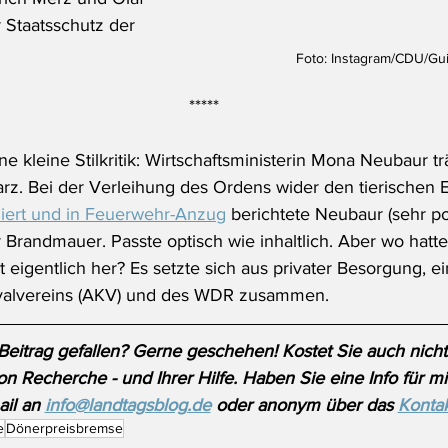
Staatsschutz der 
Foto: Instagram/CDU/Gu
*****
e kleine Stilkritik: Wirtschaftsministerin Mona Neubaur t
z. Bei der Verleihung des Ordens wider den tierischen E
ert und in Feuerwehr-Anzug
 berichtete Neubaur (sehr poi
 Brandmauer. Passte optisch wie inhaltlich. Aber wo hatte 
t eigentlich her? Es setzte sich aus privater Besorgung, e
valvereins (AKV) und des WDR zusammen.
Beitrag gefallen? Gerne geschehen! Kostet Sie auch nicht
on Recherche - und Ihrer Hilfe. Haben Sie eine Info für m
il an 
info@landtagsblog.de
 oder anonym über das 
Kontak
e
Dönerpreisbremse