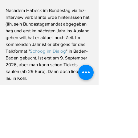
Nachdem Habeck im Bundestag via taz-
Interview verbrannte Erde hinterlassen hat 
(äh, sein Bundestagsmandat abgegeben 
hat) und erst im nächsten Jahr ins Ausland 
gehen will, hat er aktuell noch Zeit. Im 
kommenden Jahr ist er übrigens für das 
Talkformat "
Schoog im Dialog
" in Baden-
Baden gebucht. Ist erst am 9. September 
2026, aber man kann schon Tickets 
kaufen (ab 29 Euro). Dann doch lieber für 
lau in Köln.
Reker will wieder als 
Anwältin arbeiten
Noch mal Köln: Henriette Reker ist mit sich 
selbst im Reinen, wenn sie demnächst das 
Rathaus verlassen wird. In einem 
BILD-
Podcast 
spricht sie noch einmal ausführlich 