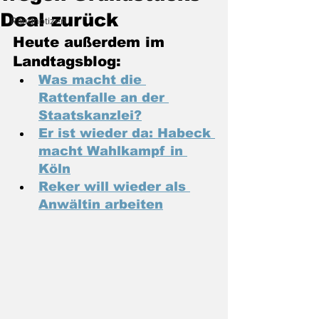
Deal zurück
Randnotizen
Heute außerdem im 
Landtagsblog:
Was macht die 
Rattenfalle an der 
Staatskanzlei?
Er ist wieder da: Habeck 
macht Wahlkampf in 
Köln
Reker will wieder als 
Anwältin arbeiten