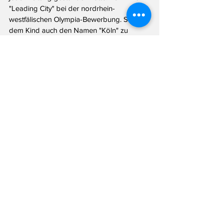
"Leading City" bei der nordrhein-
westfälischen Olympia-Bewerbung. Statt 
dem Kind auch den Namen "Köln" zu 
geben, spricht die Staatskanzlei jetzt 
von der "
Köln.Rhein.Ruhr
"
-Bewerbung. Ja, 
mit Punkten. Nimm das, München! Wobei: 
Die bayerische Landeshauptstadt hat ja 
auch zwei Punkte - also über dem "u".
Ich war am Dienstag nicht vor Ort bei der 
Pressekonferenz in der Leichtathletikhalle 
neben dem Düsseldorfer Stadion, aber die 
Fotos der Veranstaltung wirkten eher 
bieder. Köln als Leading City, die anderen 
als als leidende Citys: Dröge Gesichter, 
während Wüst sein Statement abgab. Aber 
vielleicht wird das olympische Feuer bis 
April (Bürgerentscheide) ja noch entfacht.
Hat Ihnen dieser Beitrag gefallen? Gerne 