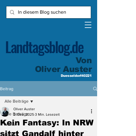
Landtagsblog.de
Von
Oliver Auster
Duesseldorf40221
Beitrag
Alle Beiträge
Oliver Auster
Alle Beiträge
2. Dez. 2025
3 Min. Lesezeit
Kein Fantasy: In NRW
News
sitzt Gandalf hinter
Politik