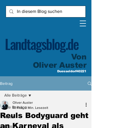
Landtagsblog.de
Von
Oliver Auster
Duesseldorf40221
Beitrag
Alle Beiträge
Oliver Auster
Alle Beiträge
17. Feb.
3 Min. Lesezeit
Reuls Bodyguard geht
News
an Karneval als
Politik