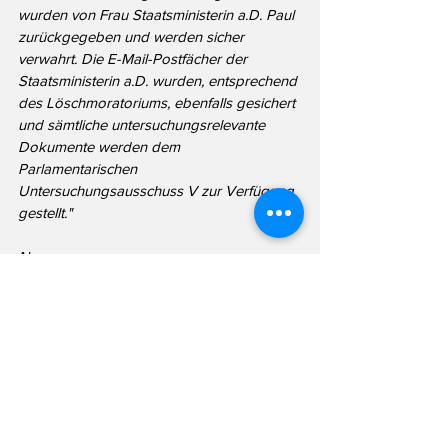
wurden von Frau Staatsministerin a.D. Paul 
zurückgegeben und werden sicher 
verwahrt. Die E-Mail-Postfächer der 
Staatsministerin a.D. wurden, entsprechend 
des Löschmoratoriums, ebenfalls gesichert 
und sämtliche untersuchungsrelevante 
Dokumente werden dem 
Parlamentarischen 
Untersuchungsausschuss V zur Verfügung 
gestellt."
Aber...
"Das private digitale Endgerät der 
Staatsministerin a.D. befindet sich 
naturgemäß in ihrem Privatbesitz. Sofern 
untersuchungsrelevante SMS oder 
Chatnachrichten von diesem Gerät 
verschickt wurden, sind diese als 
Screenshots gesichert und dem Ausschuss 