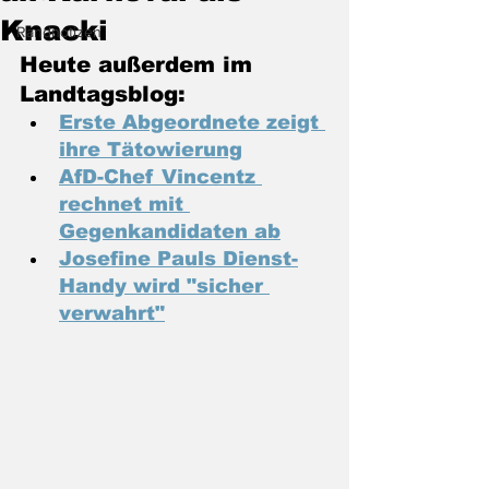
Knacki
Randnotizen
Heute außerdem im 
Landtagsblog:
Erste Abgeordnete zeigt 
ihre Tätowierung
AfD-Chef Vincentz 
rechnet mit 
Gegenkandidaten ab
Josefine Pauls Dienst-
Handy wird "sicher 
verwahrt"