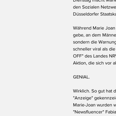
Dienstag macht Marie
den Sozialen Netzwer
Düsseldorfer Staats
Während Marie Joan s
gebe, an dem Männer F
sondern die Warnunge
schneller viral als di
OFF" des Landes NRW s
Aktion, die sich vor 
GENIAL.
Wirklich. So gut hat 
"Anzeige" gekennzeic
Marie-Joan wurden w
"Newsfluencer" Fabia