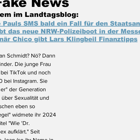
Fake News
em im Landtagsblog:
e Pauls SMS bald ein Fall für den Staatsa
bt das neue NRW-Polizeiboot in der Mess
onär Chico gibt Lars Klingbeil Finanztipps
an Schmidt? Nö? Dann 
inder. Die junge Frau 
r bei TikTok und noch 
 bei Instagram. Sie 
mer" der Generation 
n über Sexualität und 
nschen eben so 
iegel" widmete ihr 2024 
tel "Wie 'Dr. 
 aufklärt." Seit 