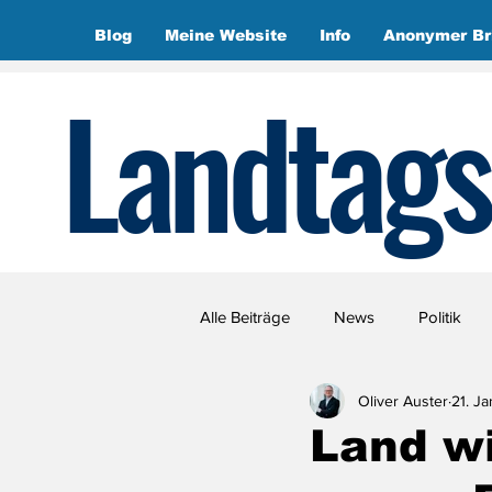
Blog
Meine Website
Info
Anonymer Br
Landtags
Alle Beiträge
News
Politik
Oliver Auster
21. Ja
Land wi