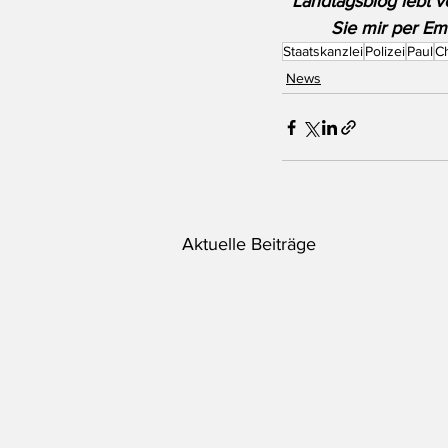
Landtagsblog lebt v
Sie mir per Ema
Staatskanzlei
Polizei
Paul
C
News
Aktuelle Beiträge