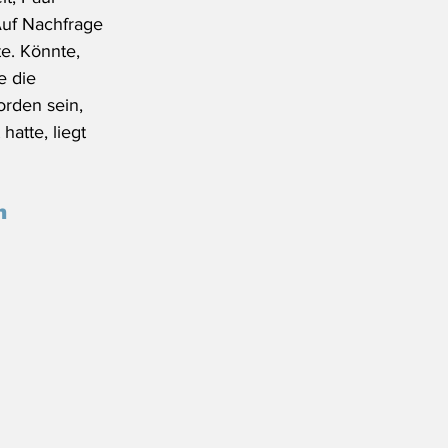
Auf Nachfrage 
e. Könnte, 
e die 
rden sein, 
hatte, liegt 
n