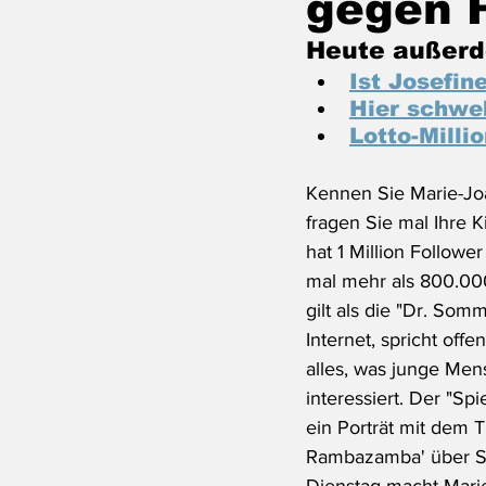
gegen 
Heute außerd
Ist Josefin
Hier schwe
Lotto-Milli
Kennen Sie Marie-Jo
fragen Sie mal Ihre K
hat 1 Million Followe
mal mehr als 800.000
gilt als die "Dr. Som
Internet, spricht offe
alles, was junge Me
interessiert. Der "Sp
ein Porträt mit dem Ti
Rambazamba' über Sex