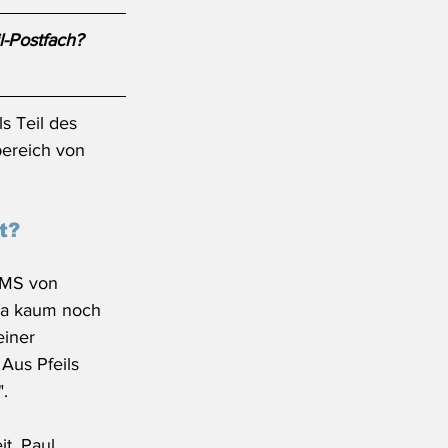
l-Postfach?
 Teil des 
ereich von 
t?
SMS von 
 ja kaum noch 
iner 
us Pfeils 
".
t, Paul 