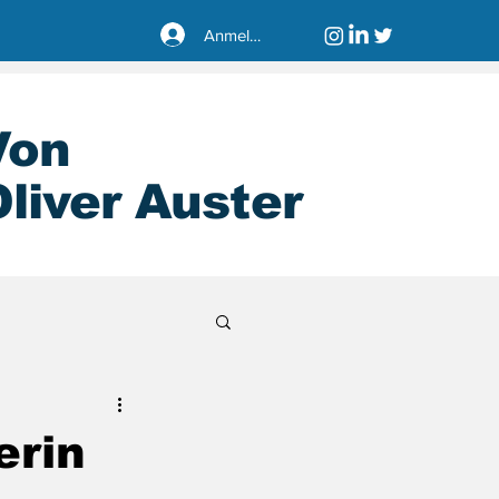
Anmelden
Von
liver Auster
sseldorf40221
erin