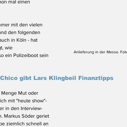
chon mal einen 
er mit den vielen 
und den folgenden 
ch in Köln - hat 
t, wie 
Anlieferung in der Messe. Fot
so ein Polizeiboot sein 
 Chico gibt Lars Klingbeil Finanztipps
e Menge Mut oder 
ch mit "heute show"-
r in den Interview-
. Markus Söder geriet 
be ziemlich schnell an 