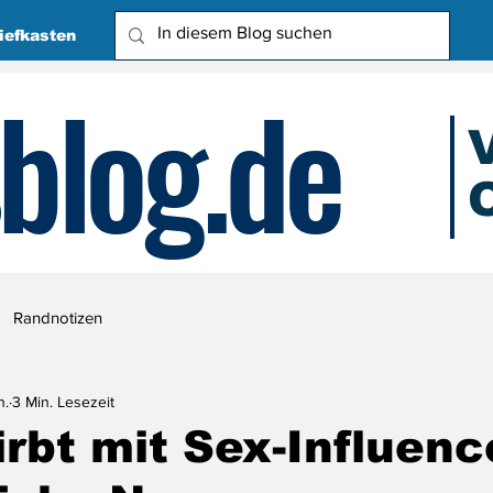
iefkasten
blog.de
O
Due
Randnotizen
n.
3 Min. Lesezeit
rbt mit Sex-Influenc