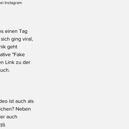
ei Instagram
es einen Tag 
ich ging viral, 
ik geht 
iative "Fake 
n Link zu der 
auch.
eo ist auch als 
eichen? Neben 
er auch 
p).