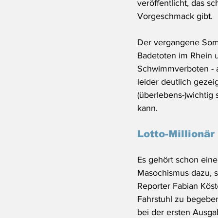
veröffentlicht, das s
Vorgeschmack gibt. 
Der vergangene Somm
Badetoten im Rhein 
Schwimmverboten - au
leider deutlich gezeig
(überlebens-)wichtig 
kann.
Lotto-Millionär
Es gehört schon ein
Masochismus dazu, si
Reporter Fabian Köste
Fahrstuhl zu begeben
bei der ersten Ausga