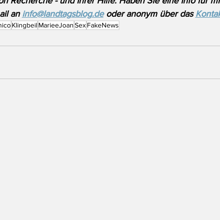
on Recherche - und Ihrer Hilfe. Haben Sie eine Info für m
il an 
info@landtagsblog.de
 oder anonym über das 
Kontak
hico
Klingbeil
MarieeJoan
Sex
FakeNews