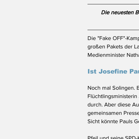
Die neuesten Be
Die "Fake OFF"-Kamp
großen Pakets der La
Medienminister Natha
Ist Josefine Pa
Noch mal Solingen. B
Flüchtlingsministeri
durch. Aber diese Au
gemeinsamen Pressek
Sicht könnte Pauls Ge
Pfeil und seine SPD-K