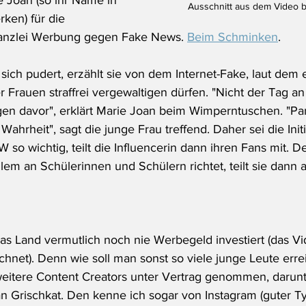
 Joan (so ihr Name in 
Ausschnitt aus dem Video b
ken) für die 
kanzlei Werbung gegen Fake News. 
Beim Schminken
.
ich pudert, erzählt sie von dem Internet-Fake, laut dem 
rauen straffrei vergewaltigen dürfen. "Nicht der Tag an s
n davor", erklärt Marie Joan beim Wimperntuschen. "Pan
e Wahrheit", sagt die junge Frau treffend. Daher sei die Init
o wichtig, teilt die Influencerin dann ihren Fans mit. De
allem an Schülerinnen und Schülern richtet, teilt sie dann 
das Land vermutlich noch nie Werbegeld investiert (das Vid
hnet). Denn wie soll man sonst so viele junge Leute err
eitere Content Creators unter Vertrag genommen, darunt
n Grischkat. Den kenne ich sogar von Instagram (guter Ty