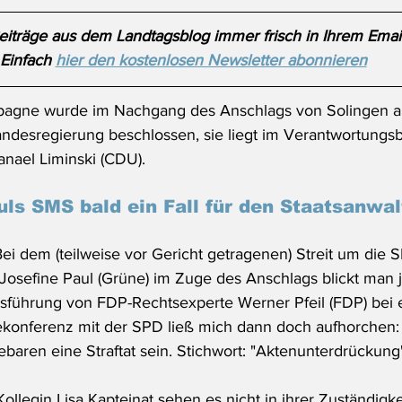
iträge aus dem Landtagsblog immer frisch in Ihrem Emai
Einfach 
hier den kostenlosen Newsletter abonnieren
agne wurde im Nachgang des Anschlags von Solingen als
ndesregierung beschlossen, sie liegt im Verantwortungsb
nael Liminski (CDU).
uls SMS bald ein Fall für den Staatsanwal
ei dem (teilweise vor Gericht getragenen) Streit um die 
n Josefine Paul (Grüne) im Zuge des Anschlags blickt man
sführung von FDP-Rechtsexperte Werner Pfeil (FDP) bei e
onferenz mit der SPD ließ mich dann doch aufhorchen: A
baren eine Straftat sein. Stichwort: "Aktenunterdrückung
ollegin Lisa Kapteinat sehen es nicht in ihrer Zuständigkei