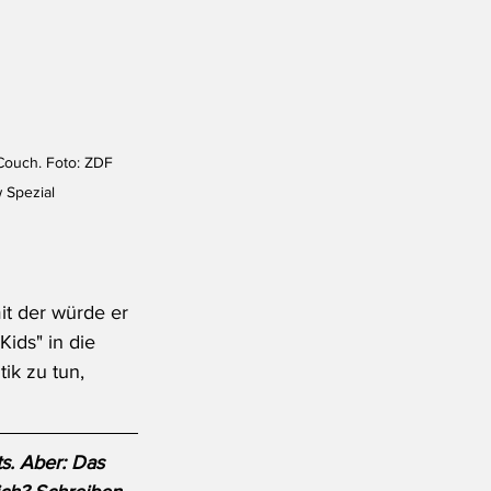
Couch. Foto: ZDF 
 Spezial
t der würde er 
ids" in die 
ik zu tun, 
s. Aber: Das 