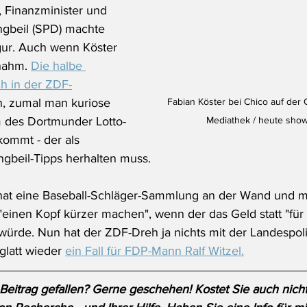
, Finanzminister und 
ngbeil (SPD) machte 
igur. Auch wenn Köster 
nahm. 
Die halbe 
ch in der ZDF-
Fabian Köster bei Chico auf der 
n, zumal man kuriose 
Mediathek / heute show
m des Dortmunder Lotto-
kommt - der als 
ngbeil-Tipps herhalten muss.
 hat eine Baseball-Schläger-Sammlung an der Wand und mi
einen Kopf kürzer machen", wenn der das Geld statt "für K
würde. Nun hat der ZDF-Dreh ja nichts mit der Landespolit
glatt wieder 
ein Fall für FDP-Mann Ralf Witzel.
 Beitrag gefallen? Gerne geschehen! Kostet Sie auch nicht