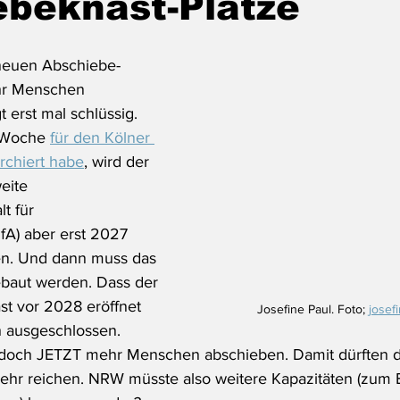
ebeknast-Plätze
neuen Abschiebe-
hr Menschen 
t erst mal schlüssig. 
 Woche 
für den Kölner 
rchiert habe
, wird der 
eite 
t für 
UfA) aber erst 2027 
n. Und dann muss das 
baut werden. Dass der 
t vor 2028 eröffnet 
Josefine Paul. Foto; 
josef
h ausgeschlossen. 
doch JETZT mehr Menschen abschieben. Damit dürften die
mehr reichen. NRW müsste also weitere Kapazitäten (zum B