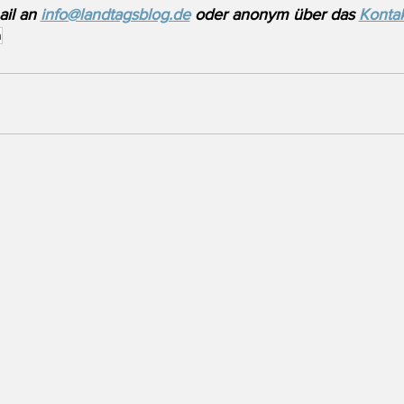
il an 
info@landtagsblog.de
 oder anonym über das 
Kontak
n