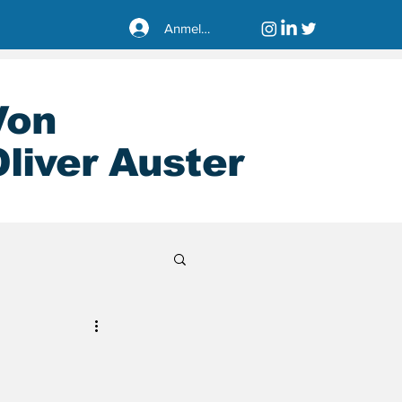
Anmelden
Von
liver Auster
sseldorf40221