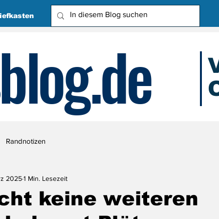
iefkasten
blog.de
O
Due
Randnotizen
rz 2025
1 Min. Lesezeit
cht keine weiteren