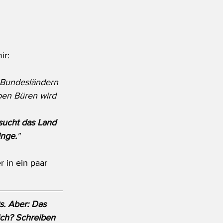
ir:
n Bundesländern 
ben Büren wird 
sucht das Land 
inge.
"
 in ein paar 
s. Aber: Das 
ich? Schreiben 