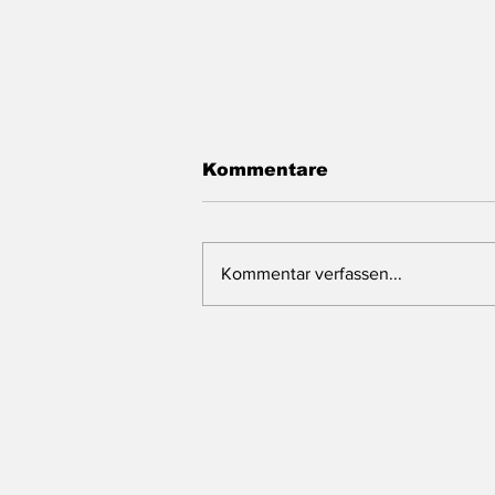
Kommentare
Kommentar verfassen...
180.000 Euro für 83
Fälle bei neuer
Meldestelle