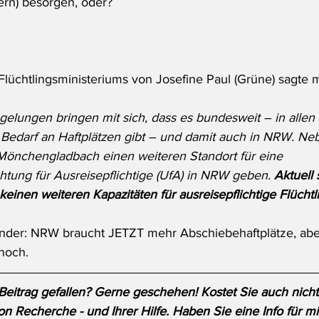
rn) besorgen, oder? 
Flüchtlingsministeriums von Josefine Paul (Grüne) sagte m
egelungen bringen mit sich, dass es bundesweit – in alle
Bedarf an Haftplätzen gibt – und damit auch in NRW. Ne
 Mönchengladbach einen weiteren Standort für eine 
tung für Ausreisepflichtige (UfA) 
in NRW 
geben. 
Aktuell 
einen weiteren Kapazitäten für ausreisepflichtige Flüchtl
nder: NRW braucht JETZT mehr Abschiebehaftplätze, aber
noch. 
Beitrag gefallen? Gerne geschehen! Kostet Sie auch nicht
on Recherche - und Ihrer Hilfe. Haben Sie eine Info für m