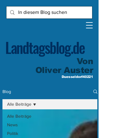
Landtagsblog.de
Von
Oliver Auster
Duesseldorf40221
Blog
Alle Beiträge
Alle Beiträge
News
Politik