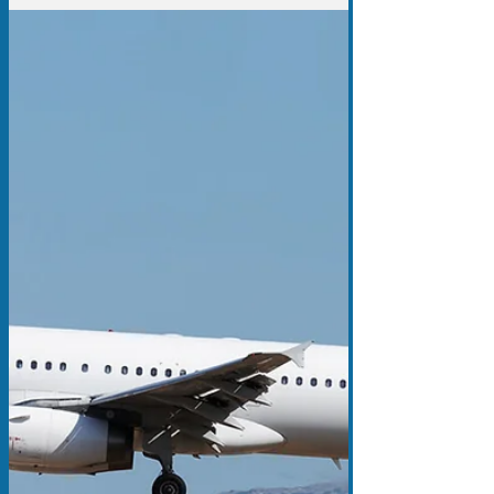
verboten
Die App "Signal" ist plötzlich in aller Munde,
aber in der Staatskanzlei nicht erlaubt