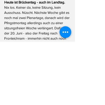
Heute ist Brückentag - auch im Landtag. 
Nix los. Keiner da, keine Sitzung, kein 
Ausschuss. Nüscht. Nächste Woche gibt es 
noch mal zwei Plenartage, danach wird der 
Pfingstmontag allerdings auch zu einer 
sitzungsfreien Woche verlängert. Dafür ist 
der 20. Juni - also der Freitag nach 
Fronleichnam - immerhin nicht auch noch 
Brückentag. Oder besser: Doch, es ist ein 
Brückentag! Weil: Da tagt (nur) der U-
Ausschuss zur Rahmedetalbrücke. Kannste 
dir ja auch nicht ausdenken...
Hat Ihnen dieser Beitrag gefallen? Gerne 
geschehen! Kostet Sie auch nichts. Aber: 
Das Landtagsblog lebt von Recherche - 
und Ihrer Hilfe. Haben Sie eine Info für 
mich? Schreiben Sie mir per Email an 
info@landtagsblog.de
 oder anonym über 
das 
Kontaktformular
.