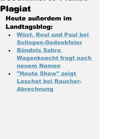
Plagiat
Randnotizen
Heute außerdem im 
Landtagsblog:
Wüst, Reul und Paul bei 
Solingen-Gedenkfeier
Bündnis Sahra 
Wagenknecht fragt nach 
neuem Namen
"Heute Show" zeigt 
Laschet bei Raucher-
Abrechnung