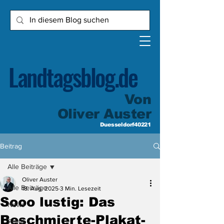
Landtagsblog.de
Von
Oliver Auster
Duesseldorf40221
Beitrag
Alle Beiträge
Oliver Auster
Alle Beiträge
18. Aug. 2025
3 Min. Lesezeit
Sooo lustig: Das
News
Beschmierte-Plakat-
Politik