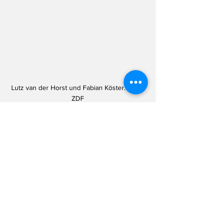
Lutz van der Horst und Fabian Köster. Foto: 
ZDF
Es gibt ja niemanden der so eine lange 
Sommerpause macht wie die "Heute 
Show". Dieses Jahr wurde die ZDF-
Sendung aber ein bisschen weich und 
machte (wie das Landtagsblog) immer 
wieder mal Pause von der Pause: Mit 
diversen Specials und einem sehenswerten 
Fahrstuhl-Interview von Fabian Köster mit 
Markus Söder (CDU) - der sich danach 
wohl gewünscht hätte, doch die Treppe 