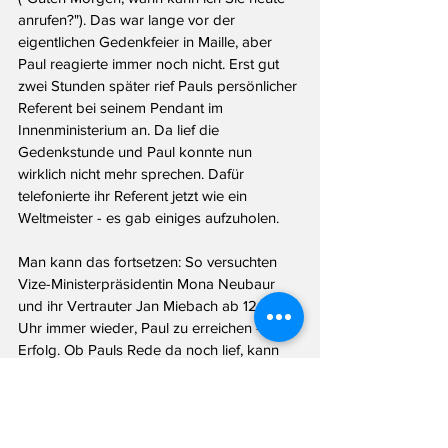
anrufen?"). Das war lange vor der 
eigentlichen Gedenkfeier in Maille, aber 
Paul reagierte immer noch nicht. Erst gut 
zwei Stunden später rief Pauls persönlicher 
Referent bei seinem Pendant im 
Innenministerium an. Da lief die 
Gedenkstunde und Paul konnte nun 
wirklich nicht mehr sprechen. Dafür 
telefonierte ihr Referent jetzt wie ein 
Weltmeister - es gab einiges aufzuholen.
Man kann das fortsetzen: So versuchten 
Vize-Ministerpräsidentin Mona Neubaur 
und ihr Vertrauter Jan Miebach ab 12.19 
Uhr immer wieder, Paul zu erreichen - ohne 
Erfolg. Ob Pauls Rede da noch lief, kann 
ich nicht rekonstruieren. Fest steht: Um 
14.24 Uhr ging Paul - trotz einer parallelen 
Schaltkonferenz - doch mal ran. Da stand 
"Hendrik Wüst" im Display.