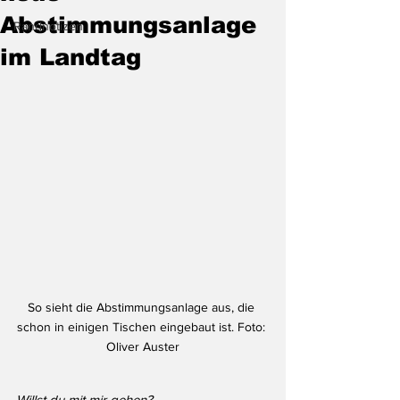
Abstimmungsanlage
Randnotizen
im Landtag
So sieht die Abstimmungsanlage aus, die 
schon in einigen Tischen eingebaut ist. Foto: 
Oliver Auster
Willst du mit mir gehen? 