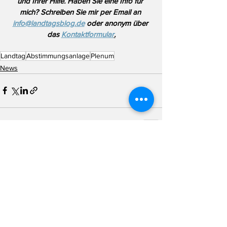
und Ihrer Hilfe. Haben Sie eine Info für 
mich? Schreiben Sie mir per Email an 
info@landtagsblog.de
 oder anonym über 
das 
Kontaktformular
.
Landtag
Abstimmungsanlage
Plenum
News
Alle ansehen
Aktuelle Beiträge