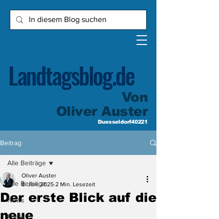
Landtagsblog.de
Von
Oliver Auster
Duesseldorf40221
Beitrag
Alle Beiträge
Oliver Auster
Alle Beiträge
8. Jan. 2025
2 Min. Lesezeit
Der erste Blick auf die
News
neue
Politik