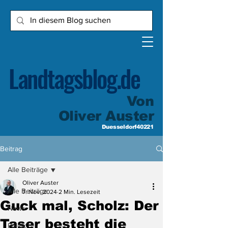
Landtagsblog.de
Von
Oliver Auster
Duesseldorf40221
Beitrag
Alle Beiträge
Oliver Auster
Alle Beiträge
7. Nov. 2024
2 Min. Lesezeit
Guck mal, Scholz: Der
News
Taser besteht die
Politik