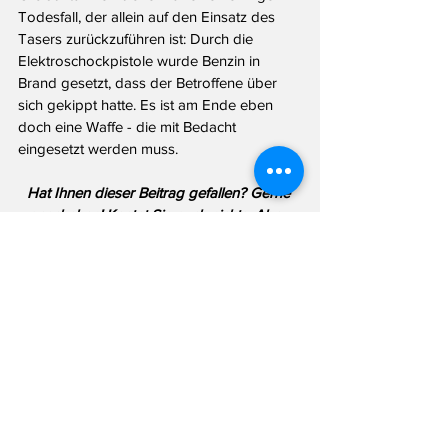
Todesfall, der allein auf den Einsatz des 
Tasers zurückzuführen ist: Durch die 
Elektroschockpistole wurde Benzin in 
Brand gesetzt, dass der Betroffene über 
sich gekippt hatte. Es ist am Ende eben 
doch eine Waffe - die mit Bedacht 
eingesetzt werden muss. 
Hat Ihnen dieser Beitrag gefallen? Gerne 
geschehen! Kostet Sie auch nichts. Aber: 
Das Landtagsblog lebt von Recherche - 
und Ihrer Hilfe. Haben Sie eine Info für 
mich? Schreiben Sie mir per Email an 
info@landtagsblog.de
 oder anonym über 
das 
Kontaktformular
Landtag
Reul
Taser