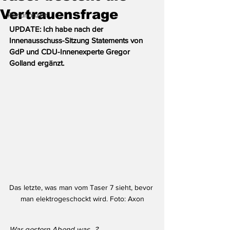
Vertrauensfrage
Randnotizen
UPDATE: Ich habe nach der 
Innenausschuss-Sitzung Statements von 
GdP und CDU-Innenexperte Gregor 
Golland ergänzt.
Das letzte, was man vom Taser 7 sieht, bevor 
man elektrogeschockt wird. Foto: Axon
War gestern Abend was...? 