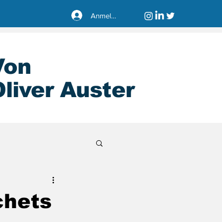
Anmelden
Von
liver Auster
sseldorf40221
chets