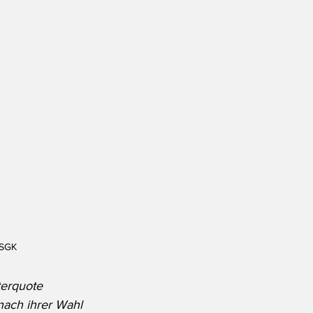
 SGK
terquote 
nach ihrer Wahl 