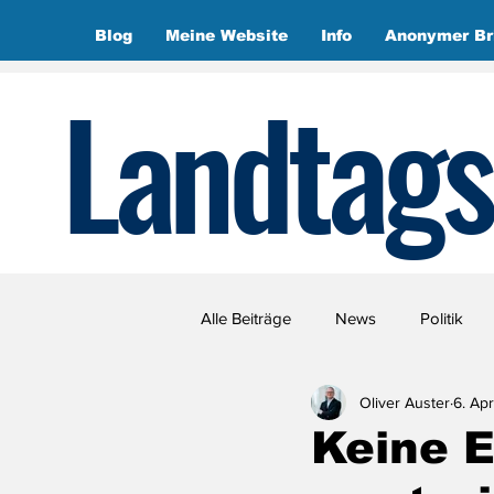
Blog
Meine Website
Info
Anonymer Br
Landtags
Alle Beiträge
News
Politik
Oliver Auster
6. Ap
Keine 