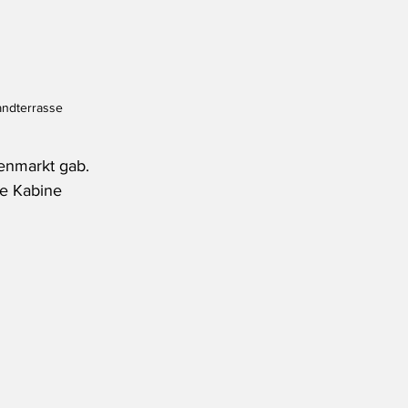
andterrasse 
enmarkt gab. 
e Kabine 