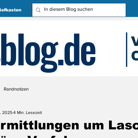
iefkasten
blog.de
O
Due
Randnotizen
r. 2025
4 Min. Lesezeit
Ermittlungen um Las