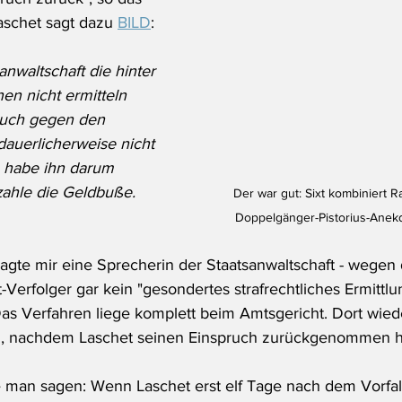
schet sagt dazu 
BILD
: 
nwaltschaft die hinter 
en nicht ermitteln 
pruch gegen den 
auerlicherweise nicht 
h habe ihn darum 
ahle die Geldbuße. 
Der war gut: Sixt kombiniert R
Doppelgänger-Pistorius-Anekdo
sagte mir eine Sprecherin der Staatsanwaltschaft - wegen 
-Verfolger 
gar kein "gesondertes strafrechtliches Ermittl
Das Verfahren liege komplett beim Amtsgericht. Dort wie
n, nachdem Laschet seinen Einspruch zurückgenommen h
man sagen: Wenn Laschet erst elf Tage nach dem Vorfall 