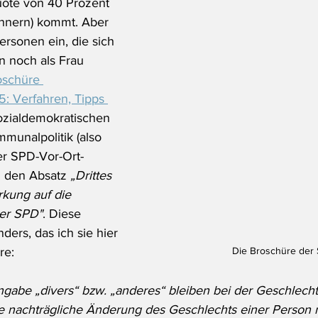
uote von 40 Prozent 
nnern) kommt. Aber 
ersonen ein, die sich 
n noch als Frau 
oschüre 
 Verfahren, Tipps 
ozialdemokratischen 
munalpolitik (also 
r SPD-Vor-Ort-
zu den Absatz 
„Drittes 
kung auf die 
er SPD"
. Diese 
ders, das ich sie hier 
re:
Die Broschüre der
Angabe „divers“ bzw. „anderes“ bleiben bei der Geschlech
ne nachträgliche Änderung des Geschlechts einer Person 