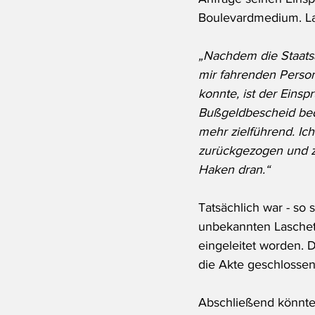
Boulevardmedium. La
„Nachdem die Staatsa
mir fahrenden Person
konnte, ist der Eins
Bußgeldbescheid bed
mehr zielführend. Ic
zurückgezogen und z
Haken dran.“
Tatsächlich war - so 
unbekannten Laschet
eingeleitet worden. 
die Akte geschlosse
Abschließend könnte 