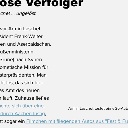
öse Verfolger
het ... ungelöst.
ar Armin Laschet 
ident Frank-Walter 
ien und Aserbaidschan. 
ußenministerin 
Grüne) nach Syrien 
lomatische Mission für 
sterpräsidenten. Man 
ht los, das sich hier 
das Amt des neuen 
läuft. Zuhause lief es 
achte sich über eine 
Armin Laschet testet ein eGo-Aut
 durch Aachen lustig
, 
tt sogar ein
 Filmchen mit fliegenden Autos aus "Fast & Fu