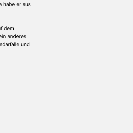
a habe er aus 
uf dem 
ein anderes 
darfalle und 