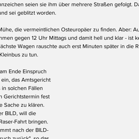
zeichen seien sie ihm über mehrere Straßen gefolgt. D
d sei geblitzt worden.
h Mühe, die vermeintlichen Osteuropäer zu finden. Aber: A
mmen gegen 12 Uhr Mittags und damit hell und klar - ist k
ächste Wagen rauschte auch erst Minuten später in die Ra
Kleinbus zu tun.
 am Ende Einspruch 
ein, das Amtsgericht 
 in solchen Fällen 
n Gerichtstermin fest 
e Sache zu klären. 
 BILD, will die 
Raser-Fahrt bringen. 
immt nach der BILD-
ruch zurück", so das 