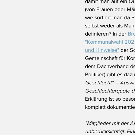
damit man auf ein Q
(von Frauen oder Mä
wie sortiert man da P
selbst weder als Man
definieren? In der 
Br
"Kommunalwahl 2025:
und Hinweise"
 der S
Gemeinschaft für Kom
dem Dachverband de
Politiker) gibt es da
Geschlecht“ – Auswir
Geschlechterquote d
Erklärung ist so beson
komplett dokumentie
"Mitglieder mit der 
unberücksichtigt. Ei