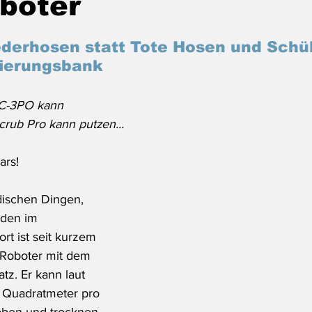
boter
derhosen statt Tote Hosen und Schül
ierungsbank
C-3PO kann 
crub Pro kann putzen...
ars!
dischen Dingen, 
den im 
rt ist seit kurzem 
-Roboter mit dem 
tz. Er kann laut 
0 Quadratmeter pro 