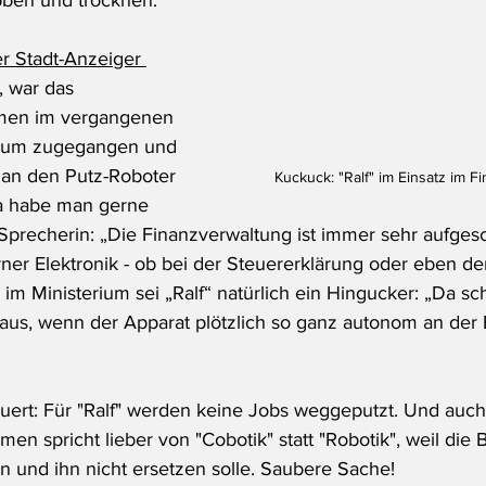
bben und trocknen. 
er Stadt-Anzeiger 
, war das 
men im vergangenen 
erium zugegangen und 
man den Putz-Roboter 
Kuckuck: "Ralf" im Einsatz im F
Da habe man gerne 
Sprecherin: „Die Finanzverwaltung ist immer sehr aufgesc
er Elektronik - ob bei der Steuererklärung oder eben der
 im Ministerium sei „Ralf“ natürlich ein Hingucker: „Da s
inaus, wenn der Apparat plötzlich so ganz autonom an der 
uert: Für "Ralf" werden keine Jobs weggeputzt. Und auch
n spricht lieber von "Cobotik" statt "Robotik", weil die
und ihn nicht ersetzen solle. Saubere Sache!