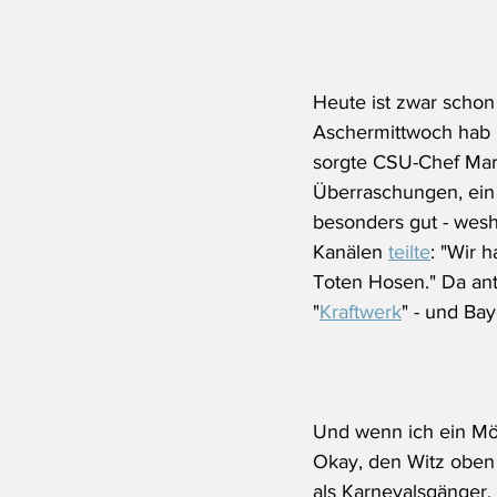
Heute ist zwar schon 
Aschermittwoch hab i
sorgte CSU-Chef Mark
Überraschungen, ein 
besonders gut - wesha
Kanälen 
teilte
: "Wir 
Toten Hosen." Da ant
"
Kraftwerk
" - und Ba
Und wenn ich ein Möb
Okay, den Witz oben
als Karnevalsgänger, 