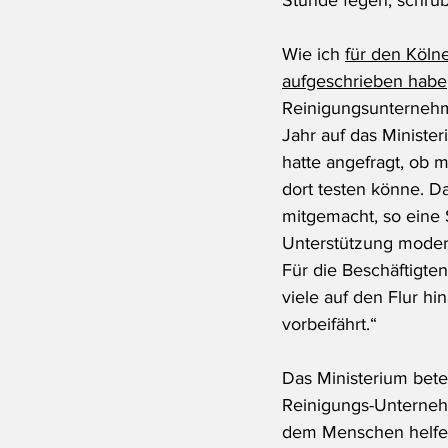
Stunde fegen, schru
Wie ich 
für den Köln
aufgeschrieben habe
Reinigungsunterneh
Jahr auf das Minist
hatte angefragt, ob 
dort testen könne. 
mitgemacht, so eine 
Unterstützung modern
Für die Beschäftigten
viele auf den Flur h
vorbeifährt.“
Das Ministerium bete
Reinigungs-Unternehme
dem Menschen helfen 