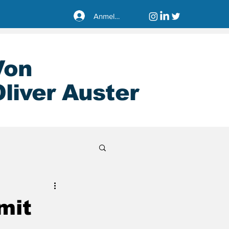
Anmelden
Von
liver Auster
sseldorf40221
mit