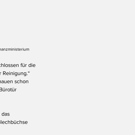
inanzministerium
hlossen für die 
 Reinigung.“ 
chauen schon 
Bürotür 
 das 
 Blechbüchse 