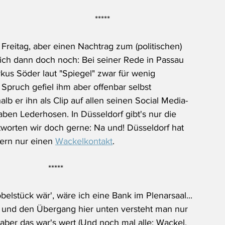
*****
Freitag, aber einen Nachtrag zum (politischen) 
ch dann doch noch: Bei seiner Rede in Passau 
us Söder laut "Spiegel" zwar für wenig 
Spruch gefiel ihm aber offenbar selbst 
lb er ihn als Clip auf allen seinen Social Media-
haben Lederhosen. In Düsseldorf gibt's nur die 
worten wir doch gerne: Na und! Düsseldorf hat 
yern nur einen 
Wackelkontakt
.
*****
elstück wär', wäre ich eine Bank im Plenarsaal... 
 und den Übergang hier unten versteht man nur 
aber das war's wert (Und noch mal alle: Wackel, 