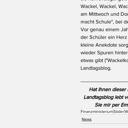
Wackel, Wackel, Wacke
am Mittwoch und Don
macht Schule", bei d
Vor genau einem Jahr 
der Schüler ein Herz
kleine Anekdote sorgt
wieder Spuren hinter
etwas gibt ("Wackelko
Landtagsblog.
Hat Ihnen dieser 
Landtagsblog lebt v
Sie mir per Ema
Finanzministerium
Söder
W
News