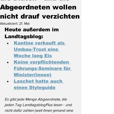
Abgeordneten wollen
Randnotizen
nicht drauf verzichten
Aktualisiert:
21. Mai
Heute außerdem im 
Landtagsblog:
Kantine verkauft als 
Umbau-Trost eine 
Woche lang Eis
Keine verpflichtenden 
Führungs-Seminare für 
Minister(innen)
Laschet hatte auch 
einen Styleguide
Es gibt jede Menge Abgeordnete, die 
jeden Tag LandtagsblogPlus lesen - und 
nicht dafür zahlen (weil ihnen jemand eine 