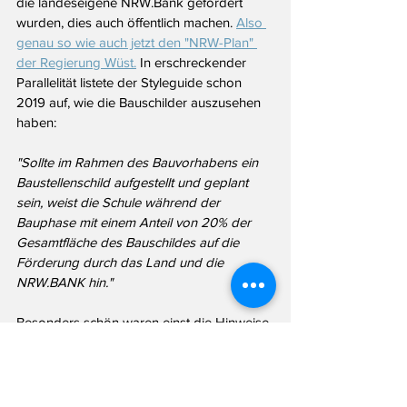
die landeseigene NRW.Bank gefördert 
wurden, dies auch öffentlich machen. 
Also 
genau so wie auch jetzt den "NRW-Plan" 
der Regierung Wüst.
 In erschreckender 
Parallelität listete der Styleguide schon 
2019 auf, wie die Bauschilder auszusehen 
haben:
"Sollte im Rahmen des Bauvorhabens ein 
Baustellenschild aufgestellt und geplant 
sein, weist die Schule während der 
Bauphase mit einem Anteil von 20% der 
Gesamtfläche des Bauschildes auf die 
Förderung durch das Land und die 
NRW.BANK hin."
Besonders schön waren einst die Hinweise 
zu den Tafeln für die Außenwände der 
Schulen (anzubringen mit 13 mm-
Schrauben):