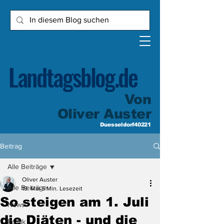
Landtagsblog.de
Von
Oliver Auster
Duesseldorf40221
Beitrag
Alle Beiträge
Oliver Auster
Alle Beiträge
19. Mai
5 Min. Lesezeit
So steigen am 1. Juli
News
die Diäten - und die
Politik