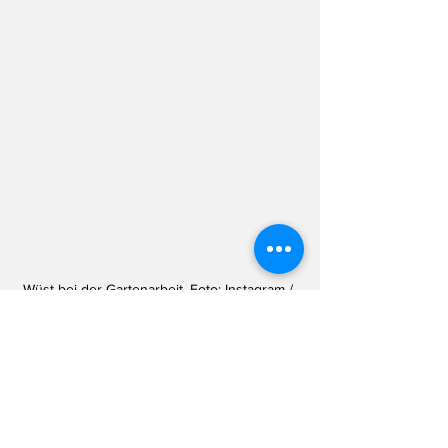
Wüst bei der Gartenarbeit. Foto: Instagram / 
Hendrik Wüst
In Rhede war es am Samstag offensichtlich 
wesentlich kälter als in Düsseldorf, 
zumindest war Hendrik Wüst (CDU) 
ziemlich dick eingepackt, als er im 
heimischen Garten zur Astschere griff und 