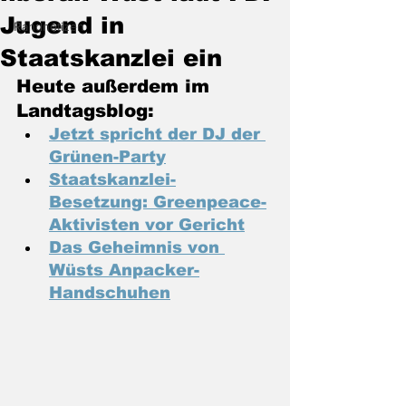
Jugend in
Randnotizen
Staatskanzlei ein
Heute außerdem im 
Landtagsblog:
Jetzt spricht der DJ der 
Grünen-Party
Staatskanzlei-
Besetzung: Greenpeace-
Aktivisten vor Gericht
Das Geheimnis von 
Wüsts Anpacker-
Handschuhen