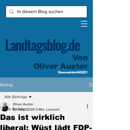
Landtagsblog.de
Von
Oliver Auster
Duesseldorf40221
Beitrag
Alle Beiträge
Oliver Auster
Alle Beiträge
30. Nov. 2025
3 Min. Lesezeit
Das ist wirklich
News
liberal: Wüst lädt FDP-
Politik