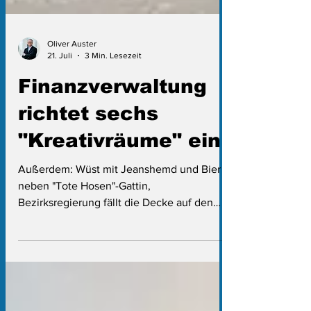
Oliver Auster
21. Juli
3 Min. Lesezeit
Finanzverwaltung
richtet sechs
"Kreativräume" ein
Außerdem: Wüst mit Jeanshemd und Bier
neben "Tote Hosen"-Gattin,
Bezirksregierung fällt die Decke auf den
Kopf und neuer FDP-Abgeordneter macht
sich zum Landrat