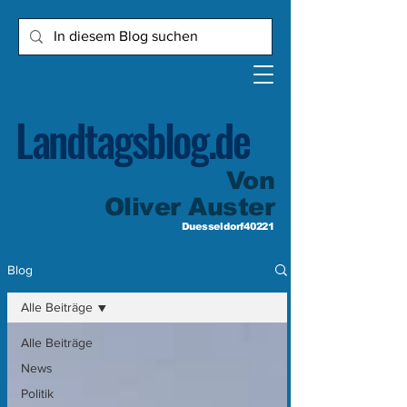
Landtagsblog.de
Von
Oliver Auster
Duesseldorf40221
Blog
Alle Beiträge
Alle Beiträge
News
Politik