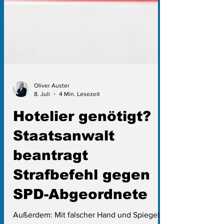
Oliver Auster
8. Juli
4 Min. Lesezeit
Hotelier genötigt?
Staatsanwalt
beantragt
Strafbefehl gegen